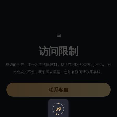
访问限制
尊敬的用户，由于相关法律限制，您所在地区无法访问J9产品，对
此造成的不便，我们深表歉意，您如有疑问请联系客服。
联系客服